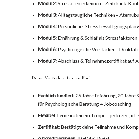
Modul 2:
Stressoren erkennen – Zeitdruck, Konf
Modul 3:
Alltagstaugliche Techniken – Atemübu
Modul 4:
Persönlicher Stressbewältigungsplan &
Modul 5:
Ernährung & Schlaf als Stressfaktoren
Modul 6:
Psychologische Verstärker – Denkfalle
Modul 7:
Abschluss & Teilnahmezertifikat auf 
Deine Vorteile auf einen Blick
Fachlich fundiert
: 35 Jahre Erfahrung, 30 Jahre 
für Psychologische Beratung + Jobcoaching
Flexibel
: Lerne in deinem Tempo – jederzeit, übe
Zertifikat
: Bestätigt deine Teilnahme und Kom
Akkreditierungen
: IPHM & DGGP