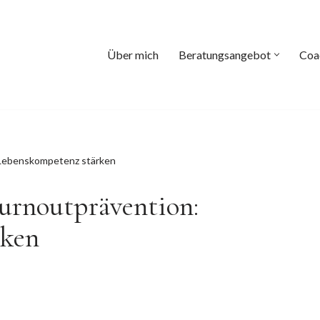
Über mich
Beratungsangebot
Coa
Lebenskompetenz stärken
urnoutprävention:
rken