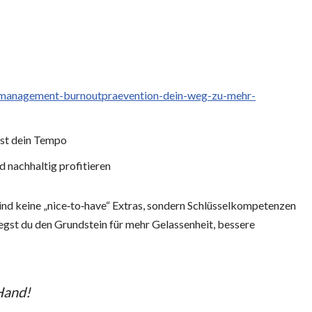
essmanagement-burnoutpraevention-dein-weg-zu-mehr-
est dein Tempo
d nachhaltig profitieren
d keine „nice‑to‑have“ Extras, sondern Schlüsselkompetenzen
egst du den Grundstein für mehr Gelassenheit, bessere
 Hand!