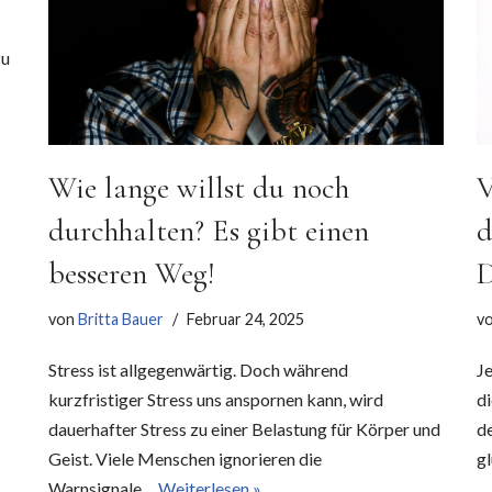
zu
V
Wie lange willst du noch
d
durchhalten? Es gibt einen
D
besseren Weg!
v
von
Britta Bauer
Februar 24, 2025
J
Stress ist allgegenwärtig. Doch während
di
kurzfristiger Stress uns anspornen kann, wird
d
dauerhafter Stress zu einer Belastung für Körper und
g
Geist. Viele Menschen ignorieren die
Warnsignale…
Weiterlesen »