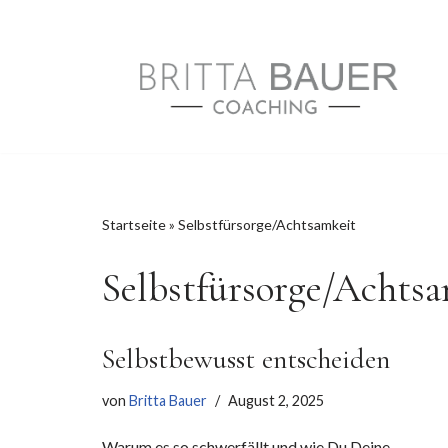
Zum
Inhalt
springen
Startseite
»
Selbstfürsorge/Achtsamkeit
Selbstfürsorge/Achts
Selbstbewusst entscheiden
von
Britta Bauer
August 2, 2025
Warum es so schwerfällt und wie Du Deine