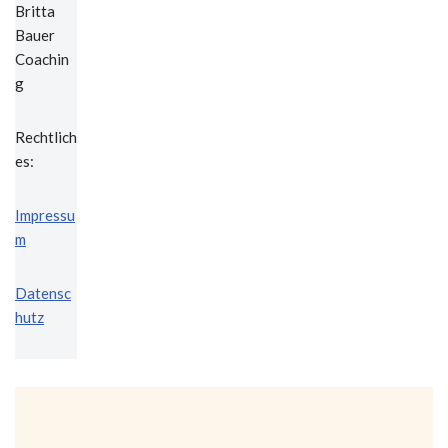
Britta
Bauer
Coachin
g
Rechtlich
es:
I
mpressu
m
Datensc
hutz