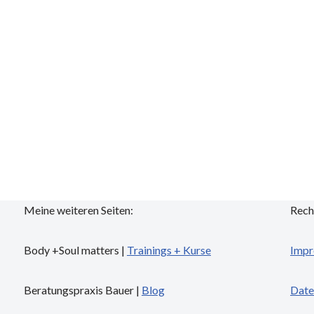
Meine weiteren Seiten:
Rech
Body +Soul matters |
Trainings + Kurse
I
mpr
Beratungspraxis Bauer |
Blog
Date