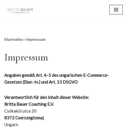
Zum
Inhalt
springen
Startseite
»
Impressum
Impressum
Angaben gemäß Art. 4–5 des ungarischen E-Commerce-
Gesetzes (Eker.-tv.) und Art. 13 DSGVO
Verantwortlich für den Inhalt dieser Website:
Britta Bauer Coaching
E.V.
Csókaköi utca 20
8372 Cserszegtomaj
Ungarn